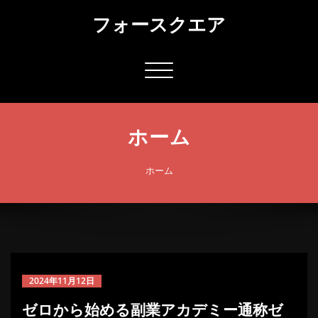
コ
フォースクエア
ン
テ
ン
ツ
ナ
へ
ビ
ス
ゲ
キ
ー
ッ
ホーム
シ
プ
ョ
ン
ホーム
切
り
替
え
2024年11月12日
ゼロから始める副業アカデミー通称ゼ