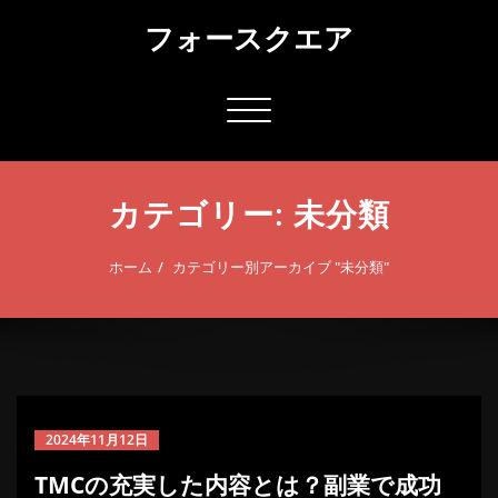
コ
フォースクエア
ン
テ
ン
ツ
ナ
へ
ビ
ス
ゲ
キ
ー
ッ
カテゴリー: 未分類
シ
プ
ョ
ン
ホーム
カテゴリー別アーカイブ "未分類"
切
り
替
え
2024年11月12日
TMCの充実した内容とは？副業で成功