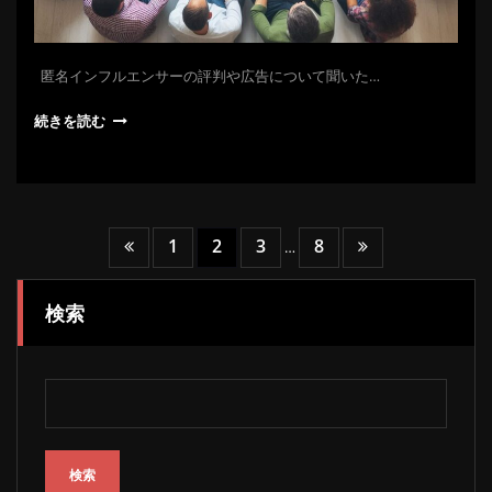
匿名インフルエンサーの評判や広告について聞いた…
続きを読む
投
1
2
3
8
…
稿
検索
の
ペ
ー
ジ
検索