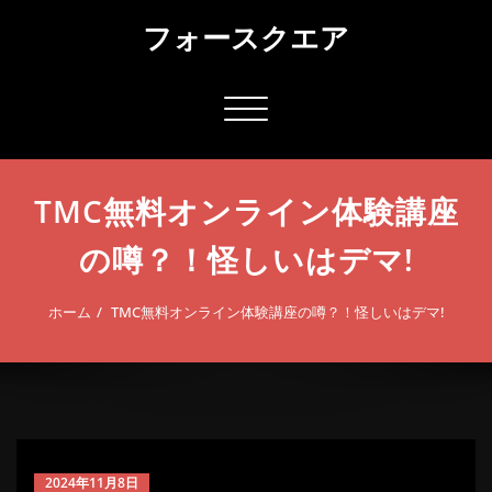
コ
フォースクエア
ン
テ
ン
ツ
ナ
へ
ビ
ス
ゲ
キ
ー
ッ
TMC無料オンライン体験講座
シ
プ
ョ
の噂？！怪しいはデマ!
ン
切
り
ホーム
TMC無料オンライン体験講座の噂？！怪しいはデマ!
替
え
2024年11月8日