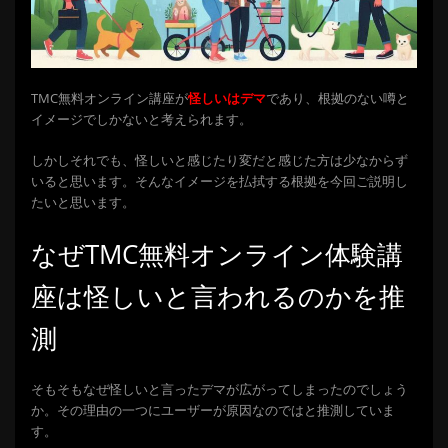
TMC無料オンライン講座が
怪しいはデマ
であり、根拠のない噂と
イメージでしかないと考えられます。
しかしそれでも、怪しいと感じたり変だと感じた方は少なからず
いると思います。そんなイメージを払拭する根拠を今回ご説明し
たいと思います。
なぜ
TMC無料オンライン体験講
座は怪しい
と言われるのかを推
測
そもそもなぜ怪しいと言ったデマが広がってしまったのでしょう
か。その理由の一つにユーザーが原因なのではと推測していま
す。