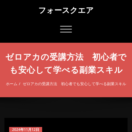
コ
フォースクエア
ン
テ
ン
ツ
ナ
へ
ビ
ス
ゲ
キ
ー
ッ
ゼロアカの受講方法 初心者で
シ
プ
ョ
も安心して学べる副業スキル
ン
切
り
ホーム
ゼロアカの受講方法 初心者でも安心して学べる副業スキル
替
え
2024年11月12日